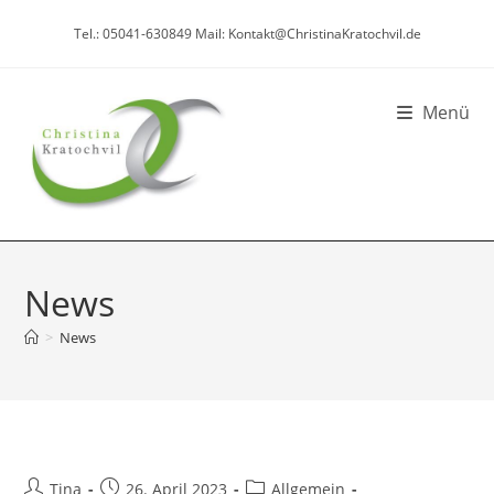
Zum
Tel.: 05041-630849 Mail: Kontakt@ChristinaKratochvil.de
Inhalt
springen
Menü
News
>
News
Beitrags-
Beitrag
Beitrags-
Tina
26. April 2023
Allgemein