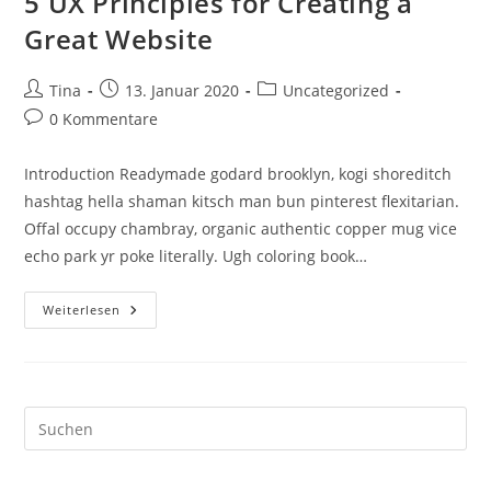
5 UX Principles for Creating a
Great Website
Beitrags-
Beitrag
Beitrags-
Tina
13. Januar 2020
Uncategorized
Autor:
veröffentlicht:
Kategorie:
Beitrags-
0 Kommentare
Kommentare:
Introduction Readymade godard brooklyn, kogi shoreditch
hashtag hella shaman kitsch man bun pinterest flexitarian.
Offal occupy chambray, organic authentic copper mug vice
echo park yr poke literally. Ugh coloring book…
5
Weiterlesen
UX
Principles
For
Creating
A
Great
Website