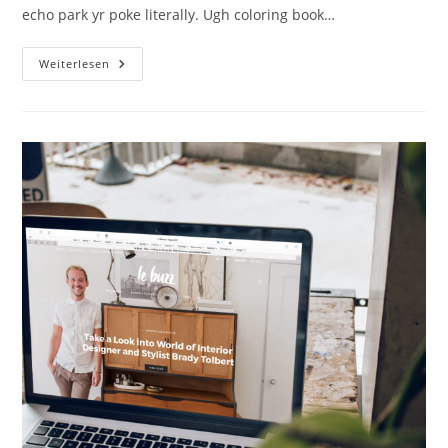
echo park yr poke literally. Ugh coloring book…
A
Weiterlesen
Simple
Guide
To
Design
Thinking