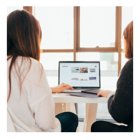
App
(PWA)
And
How
It
Works?