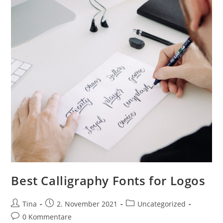
Best Calligraphy Fonts for Logos
Beitrags-
Beitrag
Beitrags-
Tina
2. November 2021
Uncategorized
Autor:
veröffentlicht:
Kategorie:
Beitrags-
0 Kommentare