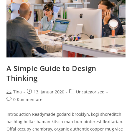
A Simple Guide to Design
Thinking
Beitrags-
Beitrag
Beitrags-
Tina
13. Januar 2020
Uncategorized
Autor:
veröffentlicht:
Kategorie:
Beitrags-
0 Kommentare
Kommentare:
Introduction Readymade godard brooklyn, kogi shoreditch
hashtag hella shaman kitsch man bun pinterest flexitarian.
Offal occupy chambray, organic authentic copper mug vice