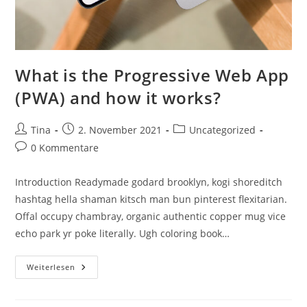
What is the Progressive Web App
(PWA) and how it works?
Beitrags-
Beitrag
Beitrags-
Tina
2. November 2021
Uncategorized
Autor:
veröffentlicht:
Kategorie:
Beitrags-
0 Kommentare
Kommentare:
Introduction Readymade godard brooklyn, kogi shoreditch
hashtag hella shaman kitsch man bun pinterest flexitarian.
Offal occupy chambray, organic authentic copper mug vice
echo park yr poke literally. Ugh coloring book…
What
Weiterlesen
Is
The
Progressive
Web