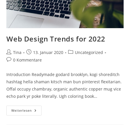
Web Design Trends for 2022
Beitrags-
Beitrag
Beitrags-
Tina
13. Januar 2020
Uncategorized
Autor:
veröffentlicht:
Kategorie:
Beitrags-
0 Kommentare
Kommentare:
Introduction Readymade godard brooklyn, kogi shoreditch
hashtag hella shaman kitsch man bun pinterest flexitarian.
Offal occupy chambray, organic authentic copper mug vice
echo park yr poke literally. Ugh coloring book…
Web
Weiterlesen
Design
Trends
For
2022