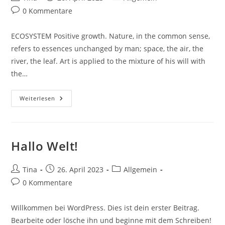
Autor:
veröffentlicht:
Kategorie:
Beitrags-
0 Kommentare
Kommentare:
ECOSYSTEM Positive growth. Nature, in the common sense,
refers to essences unchanged by man; space, the air, the
river, the leaf. Art is applied to the mixture of his will with
the…
Weiterlesen
Hallo Welt!
Beitrags-
Beitrag
Beitrags-
Tina
26. April 2023
Allgemein
Autor:
veröffentlicht:
Kategorie:
Beitrags-
0 Kommentare
Kommentare:
Willkommen bei WordPress. Dies ist dein erster Beitrag.
Bearbeite oder lösche ihn und beginne mit dem Schreiben!