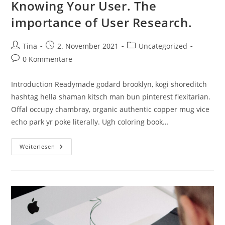
Knowing Your User. The
importance of User Research.
Beitrags-
Beitrag
Beitrags-
Tina
2. November 2021
Uncategorized
Autor:
veröffentlicht:
Kategorie:
Beitrags-
0 Kommentare
Kommentare:
Introduction Readymade godard brooklyn, kogi shoreditch
hashtag hella shaman kitsch man bun pinterest flexitarian.
Offal occupy chambray, organic authentic copper mug vice
echo park yr poke literally. Ugh coloring book…
Knowing
Weiterlesen
Your
User.
The
Importance
Of
User
Research.